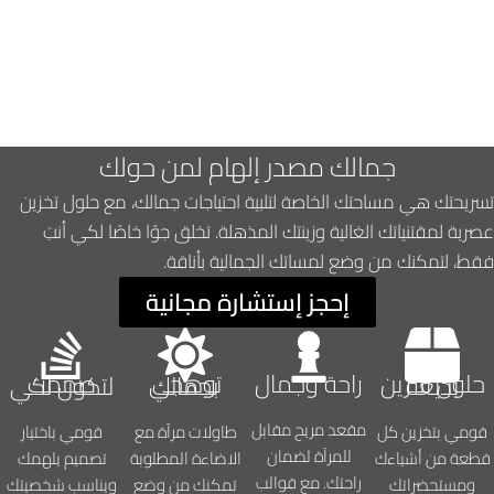
جمالك مصدر إلهام لمن حولك
تسريحتك هي مساحتك الخاصة لتلبية احتياجات جمالك، مع حلول تخزين
عصرية لمقتنياتك الغالية وزينتك المذهلة. تخلق جوًا خاصًا لكي أنتِ
فقط، لتمكنك من وضع لمساتك الجمالية بأناقة.
إحجز إستشارة مجانية
راحة وجمال
حلول تخزين بديعة
توهجي بجمالك
صممت لتكون لكي
مقعد مريح مقابل
قومي بتخزين كل
طاولات مرآة مع
قومي باختيار
للمرآة لضمان
قطعة من أشياءك
الاضاءة المطلوبة
تصميم يلهمك
راحتك. مع قوالب
ومستحضراتك
تمكنك من وضع
ويناسب شخصيتك