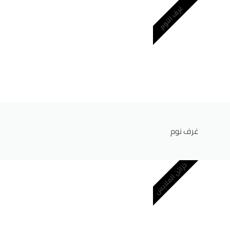
غرف النوم
غرف نوم
خزائن الملابس