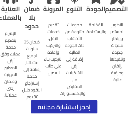
التصميم
الجودة
التنوع
المرونة
ضمان
العناية
بلا
بالعملاء
حدود
التطوير
الفخامة
مجوعات
تقديم
المستمر
والإستدامة.
متنوعة من
خدمات
الإلتزام
وإبتكار
الأخشاب
النقل،
بتقديم
ضمان 25
منتجات
ذات الجودة
والتركيب
خدمة
سنوات
جديدة
العالية
وإعادة
عملاء وفق
لجميع
وتنفيذها
إضافة إلى
التركيب بناء
أرقى
منتجاتنا,
بإتقان
أرقى
على طلب
المعايير
إضافة إلى
وحرفية
التشكيلات
العميل.
المهنية
خدمة
عالية.
من
وضمان
إستراجاع
المقابض
رضى
النقود خلال
والإكسسوارات
عملائنا.
30 يوم.
إحجز إستشارة مجانية