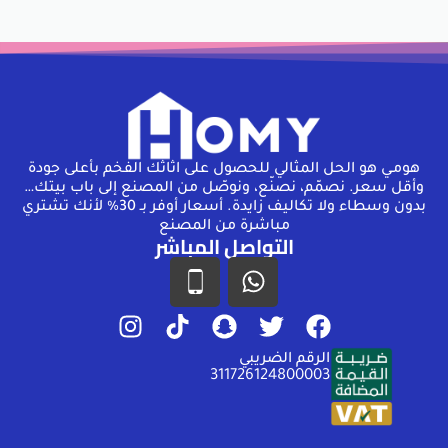
هومـي هو الحل المثالي للحصول على اثاثك الفخم بأعلى جودة
وأقل سعر. نصمّم، نصنّع، ونوصّل من المصنع إلى باب بيتك…
بدون وسطاء ولا تكاليف زايدة. أسعار أوفر بـ 30% لأنك تشتري
مباشرة من المصنع
التواصل المباشر
الرقم الضريبي
311726124800003