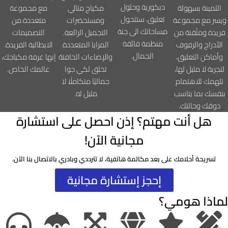
ديكورية وحلول
الثمينة بسهولة
مكياج مثالي
مع مجموعة
تعليق، ستتحول
ويسر مع مجموعة
ومستحضرات
متعددة من
مساحاتك الى جنة
فريدة ومتّقنة من
التجميل الرائعة.
التصميمات
منظمة فائقة
الأدراج والرفوف
المرايا المتعددة
الايطالية الفريدة.
الجمال.
وأماكن التعليق،
والإضاءات الخافتة
إنها غرفة مكياجك،
لتجربة لا مثيل لها،
تخلق لكي جوا
عالمك الخاص.
تلهمك للاهتمام
جماليًا متكاملًا لا
بنفسك بما يناسب
مثيل له.
ذوقك وحالتك.
هل أنت مهتم؟ إذن احصل على استشارة
مجانية الآن!
تسريحة أحلامك على بعد مكالمة هاتفية، لا تترددي وبادري بالاتصال بنا الآن.
إحجز إستشارة مجانية
لماذا هومي؟