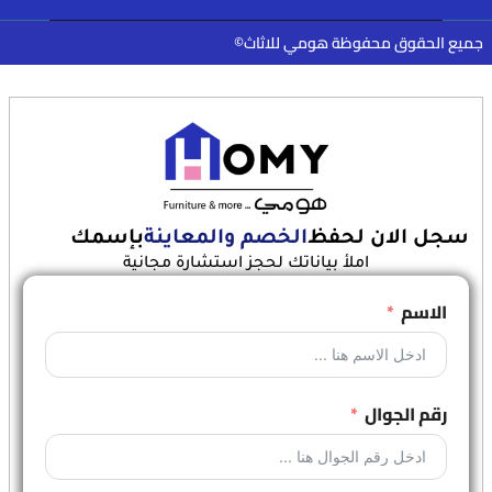
جميع الحقوق محفوظة هومي للاثاث©
سجل الان لحفظ
الخصم والمعاينة
بإسمك
املأ بياناتك لحجز استشارة مجانية
الاسم
رقم الجوال