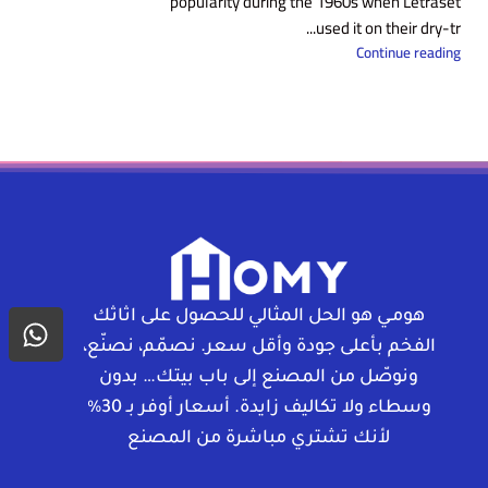
popularity during the 1960s when Letraset
used it on their dry-tr...
Continue reading
هومـي هو الحل المثالي للحصول على اثاثك
الفخم بأعلى جودة وأقل سعر. نصمّم، نصنّع،
ونوصّل من المصنع إلى باب بيتك… بدون
وسطاء ولا تكاليف زايدة. أسعار أوفر بـ 30%
لأنك تشتري مباشرة من المصنع