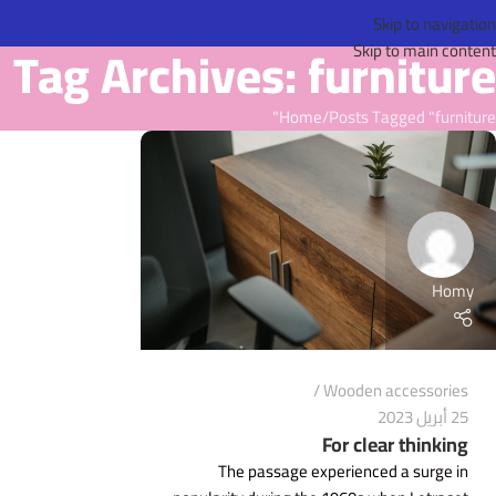
Skip to navigation
Tag Archives: furniture
Skip to main content
Home
Posts Tagged "furniture"
Homy
Wooden accessories
25 أبريل 2023
For clear thinking
The passage experienced a surge in