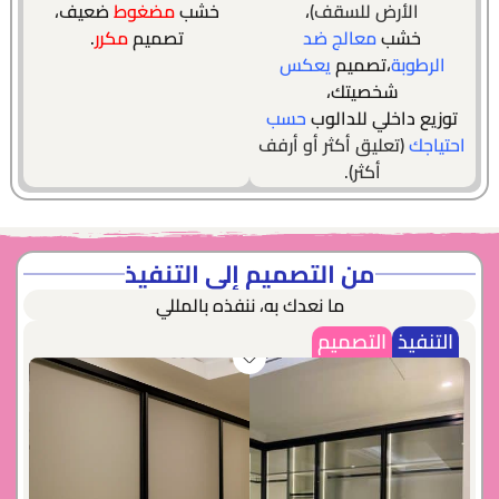
الأرض للسقف)
،
خشب
مضغوط
ضعيف،
خشب
معالج ضد
تصميم
مكرر
.
الرطوبة
،تصميم
يعكس
شخصيتك،
توزيع داخلي للدالوب
حسب
احتياجك
(تعليق أكثر أو أرفف
أكثر).
من التصميم إلى التنفيذ
ما نعدك به، ننفذه بالمللي
التنفيذ
التصميم