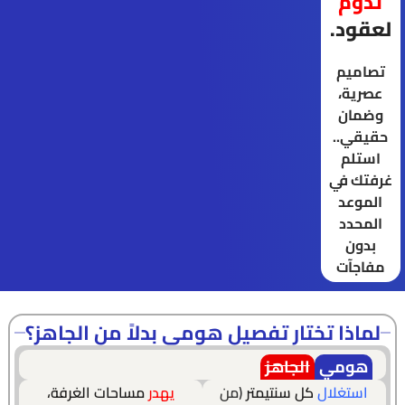
تدوم
لعقود.
تصاميم
عصرية،
وضمان
حقيقي..
استلم
غرفتك في
الموعد
المحدد
بدون
مفاجآت
لماذا تختار تفصيل هومي بدلاً من الجاهز؟
هومي
الجاهز
استغلال
كل سنتيمتر
(من
يهدر
مساحات الغرفة،