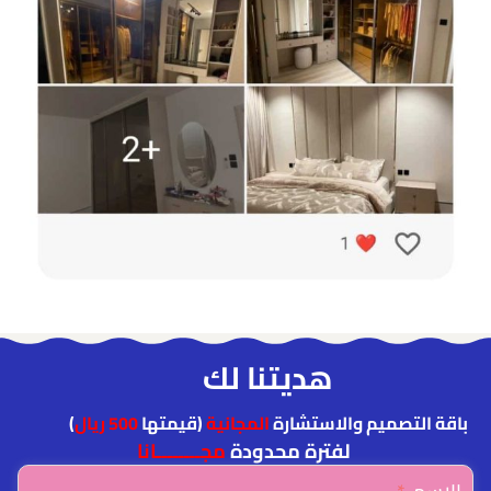
هديتنا لك
باقة التصميم والاستشارة
المجانية
(قيمتها
500 ريال
)
لفترة محدودة
مجــــــــانا