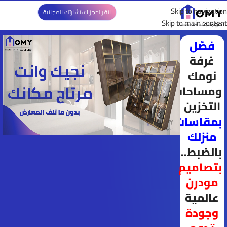
 المجانية و الخصومات تنتهي خلال 24 ساعة
الإستشارة المجانية
Skip to navigation
انقر لحجز استشارتك المجانية
Skip to main content
فصّل
غرفة
نومك
ومساحات
التخزين
بمقاسات
منزلك
بالضبط..
بتصاميم
مودرن
عالمية
وجودة