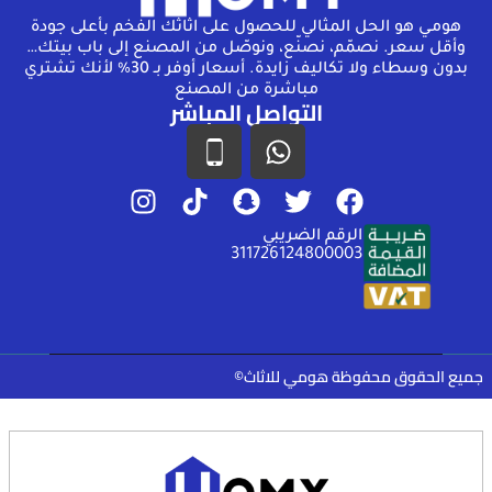
هومـي هو الحل المثالي للحصول على اثاثك الفخم بأعلى جودة
وأقل سعر. نصمّم، نصنّع، ونوصّل من المصنع إلى باب بيتك…
بدون وسطاء ولا تكاليف زايدة. أسعار أوفر بـ 30% لأنك تشتري
مباشرة من المصنع
التواصل المباشر
الرقم الضريبي
311726124800003
جميع الحقوق محفوظة هومي للاثاث©