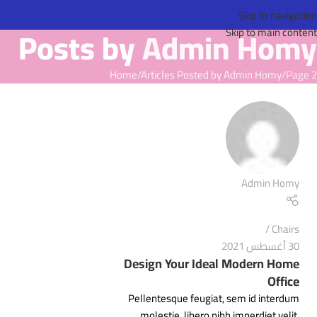
Skip to navigation
Posts by
Admin Homy
Skip to main content
Home
Articles Posted by Admin Homy
Page 2
Admin Homy
Chairs
30 أغسطس 2021
Design Your Ideal Modern Home
Office
Pellentesque feugiat, sem id interdum
molestie, libero nibh imperdiet velit,