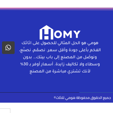
هومـي هو الحل المثالي للحصول على اثاثك
الفخم بأعلى جودة وأقل سعر. نصمّم، نصنّع،
ونوصّل من المصنع إلى باب بيتك… بدون
وسطاء ولا تكاليف زايدة. أسعار أوفر بـ 30%
لأنك تشتري مباشرة من المصنع
جميع الحقوق محفوظة هومي للاثاث©