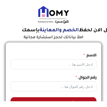
الان لحفظ
الخصم والمعاينة
بإسمك
املأ بياناتك لحجز استشارة مجانية
الاسم
رقم الجوال
أنقر هنا للحفظ الان