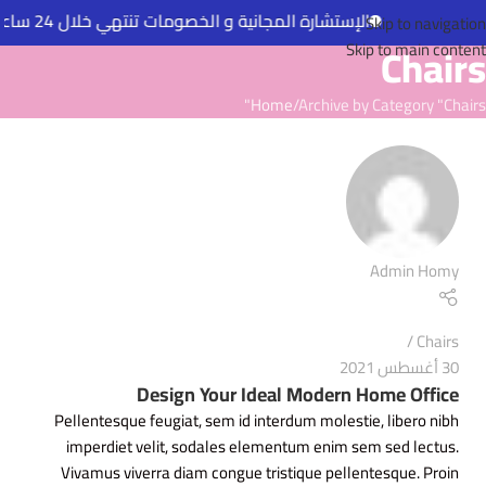
الإستشارة المجانية و الخصومات تنتهي خلال 24 ساعة
Skip to navigation
Chairs
Skip to main content
Home
Archive by Category "Chairs"
Admin Homy
Chairs
30 أغسطس 2021
Design Your Ideal Modern Home Office
Pellentesque feugiat, sem id interdum molestie, libero nibh
imperdiet velit, sodales elementum enim sem sed lectus.
Vivamus viverra diam congue tristique pellentesque. Proin