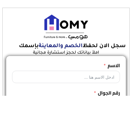
سجل الان لحفظ
الخصم والمعاينة
بإسمك
املأ بياناتك لحجز استشارة مجانية
الاسم
رقم الجوال
أنقر هنا للحفظ الان