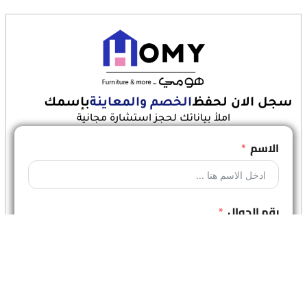
سجل الان لحفظ
الخصم والمعاينة
بإسمك
املأ بياناتك لحجز استشارة مجانية
الاسم
رقم الجوال
أنقر هنا للحفظ الان