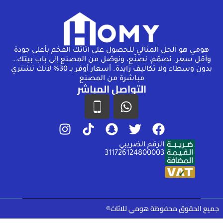
هومـي هو الحل المثالي للحصول على اثاثك الفخم بأعلى جودة
وأقل سعر. نصمّم، نصنّع، ونوصّل من المصنع إلى باب بيتك…
بدون وسطاء ولا تكاليف زايدة. أسعار أوفر بـ 30% لأنك تشتري
مباشرة من المصنع
التواصل المباشر
الرقم الضريبي
311726124800003
جميع الحقوق محفوظة هومي للاثاث©